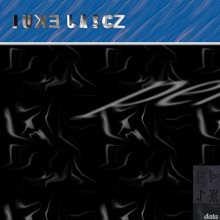
pe
data