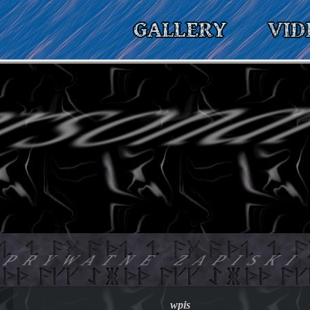
rson
PRYWATNE ZAPISK
wpis