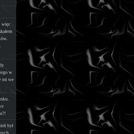
, więc
skałem
ków.
,
dy
tego w
ie mi we
ynku.
we
a?!
zień był
jnych.