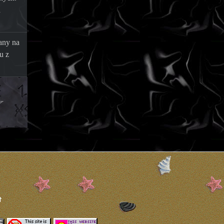
a
any na
u z
Z
t