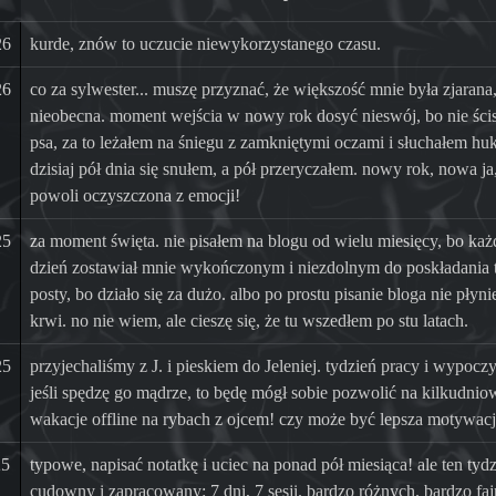
26
kurde, znów to uczucie niewykorzystanego czasu.
26
co za sylwester... muszę przyznać, że większość mnie była zjarana
nieobecna. moment wejścia w nowy rok dosyć nieswój, bo nie ści
psa, za to leżałem na śniegu z zamkniętymi oczami i słuchałem hu
dzisiaj pół dnia się snułem, a pół przeryczałem. nowy rok, nowa ja
powoli oczyszczona z emocji!
25
za moment święta. nie pisałem na blogu od wielu miesięcy, bo każ
dzień zostawiał mnie wykończonym i niezdolnym do poskładania 
posty, bo działo się za dużo. albo po prostu pisanie bloga nie płyn
krwi. no nie wiem, ale cieszę się, że tu wszedłem po stu latach.
25
przyjechaliśmy z J. i pieskiem do Jeleniej. tydzień pracy i wypocz
jeśli spędzę go mądrze, to będę mógł sobie pozwolić na kilkudnio
wakacje offline na rybach z ojcem! czy może być lepsza motywacj
25
typowe, napisać notatkę i uciec na ponad pół miesiąca! ale ten tyd
cudowny i zapracowany: 7 dni, 7 sesji. bardzo różnych. bardzo fa