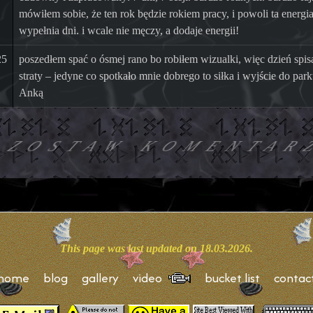
mówiłem sobie, że ten rok będzie rokiem pracy, i powoli ta energi
wypełnia dni. i wcale nie męczy, a dodaje energii!
25
poszedłem spać o ósmej rano bo robiłem wizualki, więc dzień spis
straty – jedyne co spotkało mnie dobrego to siłka i wyjście do park
Anką
ZOSTAW KOMENTAR
This page was last updated on 18.03.2026.
home
blog
gallery
video
bucket list
contac